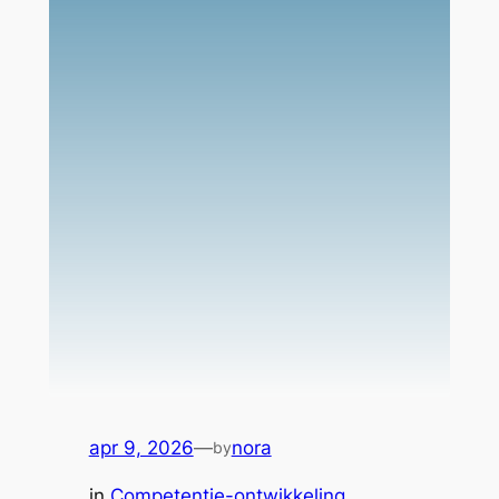
apr 9, 2026
—
nora
by
in
Competentie-ontwikkeling
, 