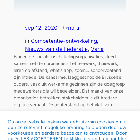
sep 12, 2020
—
nora
by
in
Competentie-ontwikkeling
, 
Nieuws van de Federatie
, 
Varia
Binnen de sociale inschakelingsorganisaties, deed
samen met de coronacrisis het telewerk, thuiswerk,
leren op afstand, what’s app, zoom… schoorvoetend
zijn intrede. De kansarme, laaggeschoolde Brusselse
ouders, vaak uit werkarme gezinnen zijn de doelgroep
medewerkers die wij begeleiden. Dat maakt van onze
organisaties betrokken stakeholders in dit bredere
digitale verhaal. De achterstand op het vlak van…
Op onze website maken we gebruik van cookies om u
een zo relevant mogelijke ervaring te bieden door uw
Portret. Svetlana Chirilenco,
voorkeuren en eerdere bezoeken te onthouden. Door
trajectbegeleider bij Aksent
op ‘ALLES ACCEPTEREN’ te klikken, stemt u in met het