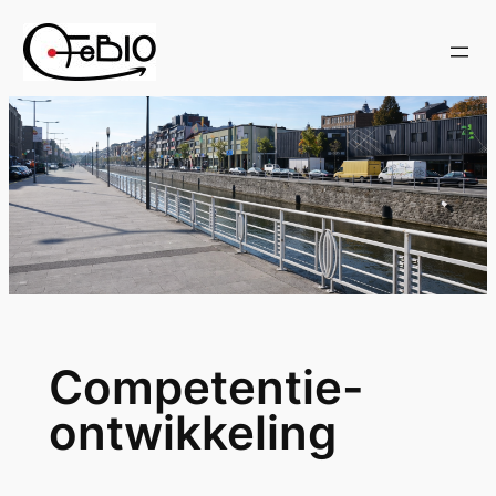
Ga
naar
de
inhoud
Competentie-
ontwikkeling